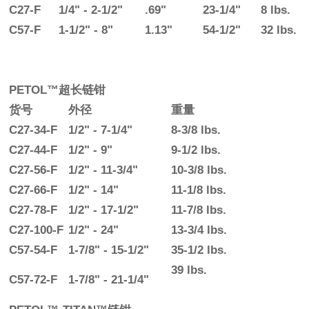
C27-F
1/4" - 2-1/2"
.69"
23-1/4"
8 lbs.
C57-F
1-1/2" - 8"
1.13"
54-1/2"
32 lbs.
PETOL™超长链钳
货号
外径
重量
C27-34-F
1/2" - 7-1/4"
8-3/8 lbs.
C27-44-F
1/2" - 9"
9-1/2 lbs.
C27-56-F
1/2" - 11-3/4"
10-3/8 lbs.
C27-66-F
1/2" - 14"
11-1/8 lbs.
C27-78-F
1/2" - 17-1/2"
11-7/8 lbs.
C27-100-F
1/2" - 24"
13-3/4 lbs.
C57-54-F
1-7/8" - 15-1/2"
35-1/2 lbs.
39 lbs.
C57-72-F
1-7/8" - 21-1/4"